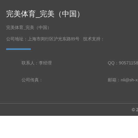
完美体育_完美（中国）
完美体育_完美（中国）
公司地址：上海市闵行区沪光东路89号 技术支持：
联系人：李经理
QQ：9057115
公司传真：
邮箱：nli@sh-xi
©