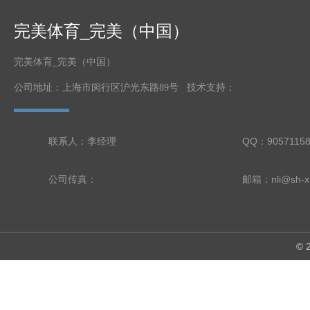
完美体育_完美（中国）
完美体育_完美（中国）
公司地址：上海市闵行区沪光东路89号 技术支持：
联系人：李经理
QQ：9057115
公司传真：
邮箱：nli@sh-xi
©