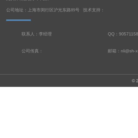
公司地址：上海市闵行区沪光东路89号 技术支持：
联系人：李经理
QQ：9057115
公司传真：
邮箱：nli@sh-xi
©