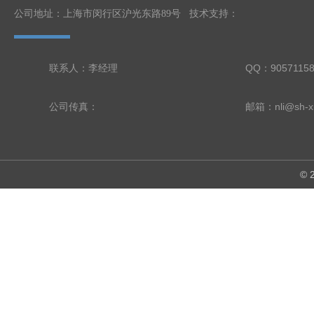
公司地址：上海市闵行区沪光东路89号 技术支持：
联系人：李经理
QQ：9057115
公司传真：
邮箱：nli@sh-xi
©